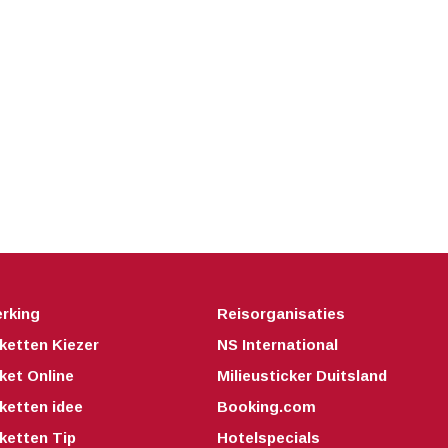
rking
Reisorganisaties
ketten Kiezer
NS International
ket Online
Milieusticker Duitsland
ketten idee
Booking.com
ketten Tip
Hotelspecials