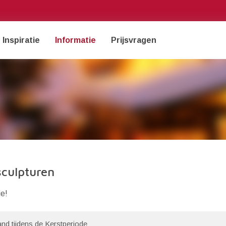
Inspiratie
Informatie
Prijsvragen
sculpturen
ie!
land tijdens de Kerstperiode