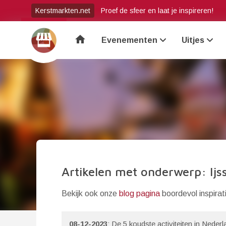
Kerstmarkten.net
Proef de sfeer en laat je inspireren!
home
Evenementen
Uitjes
Artikelen met onderwerp: Ijs
Bekijk ook onze
blog pagina
boordevol inspirat
08-12-2023
: De 5 koudste activiteiten in Neder