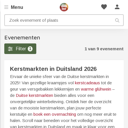
favorite
person
Menu
Evenementen
Filter
1 van 9 evenement
1
Kerstmarkten in Duitsland 2026
Ervaar de unieke sfeer van de Duitse kerstmarkten in
2025! Van gezellige kraampjes vol
kerstcadeaus
tot de
geur van versgebakken lekkernijen en
warme glühwein
–
de
Duitse kerstmarkten
bieden alles voor een
onvergetelijke winterbeleving. Ontdek hier de overzicht
van de mooiste kerstmarkten, plan jouw perfecte
kerstuitje en
boek een overnachting
om nog meer eruit te
halen. Scroll naar beneden voor het volledige overzicht
van kerstmarkten in Duitsland en maak je klaar voor een